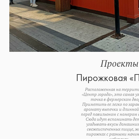
Проекты
Пирожковая «П
Расположенная на террит
«Центр города», это самая у
точка в фермерском дво
Приметить ее легко по хар
аромату выпечки и длинной
перед павильоном с номером 
Сюда идут вспоминать де
угадывать вкусы домашних
свежеиспеченных пицце, ж
пирожках с разными начи
чебуреках.