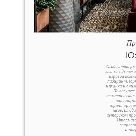
Пр
Ю
Особо этот ре
гостей с детьми
игровой комн
лабиринт, горк
игрушки и аним
По воскрес
тематические 
значит, ч
гарантирован
часов. Блюда
авторском про
Италмазо
сопрово
инте