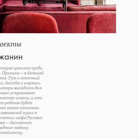
оекты
жанин
сторан ценится среди
. Причина — в большой
ате. Тут и сеточный
и, бассейн с шарами,
аторы выходного дня.
еньям устраивают
мастер-классы, и это
то ребенок будет
но занят несколько
 кавказской кухни в
чтении шефа Руслана
ва — бессменное
ждение любому
ртейменту.