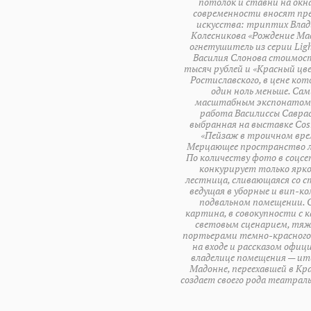
потолок и ставни на окна
современности вносят п
искусства: триптих Вла
Колесникова «Рождение Ма
огнетушитель из серии Light
Василия Слонова стоимос
тысяч рублей и «Красный ц
Ростиславского, в цене кот
один ноль меньше. Са
масштабным экспонатом
работа Василиссы Саврас
выбранная на выставке Co
«Пейзаж в троичном вре
Мерцающее пространство 
По количеству фото в соцсе
конкурирует только ярко
лестница, сливающаяся со с
ведущая в уборные и вип-к
подвальном помещении. 
картина, в совокупности с 
световым сценарием, тя
портьерами темно-красног
на входе и рассказом офиц
владелице помещения — ит
Мадонне, переехавшей в Кр
создает своего рода театрал