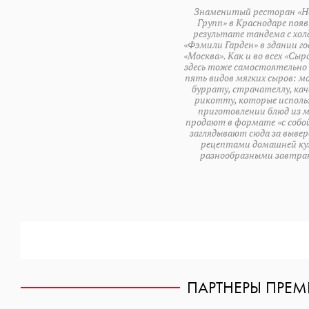
Знаменитый ресторан «Н
Групп» в Краснодаре появ
результате тандема с хол
«Фэмили Гарден» в здании г
«Москва». Как и во всех «Сыр
здесь тоже самостоятельно
пять видов мягких сыров: м
буррату, страчателлу, ка
рикотту, которые исполь
приготовлении блюд из 
продают в формате «с собой
заглядывают сюда за выве
рецептами домашней ку
разнообразными завтра
ПАРТНЕРЫ ПРЕ