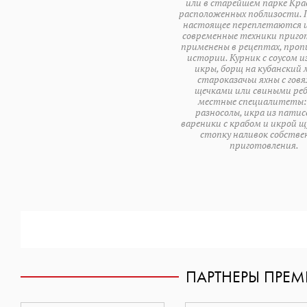
или в старейшем парке Кра
расположенных поблизости. 
настоящее переплетаются и
современные техники приго
применены в рецептах, проп
истории. Курник с соусом и
икры, борщ на кубанский 
староказачьи яхны с гов
щечками или свиными ре
местные специалитеты: 
разносолы, икра из патис
вареники с крабом и икрой щ
стопку наливок собстве
приготовления.
ПАРТНЕРЫ ПРЕ