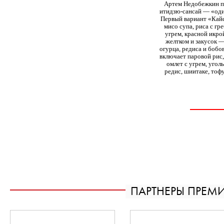
Артем Недобежкин пр
итидзю-сансай — «оди
Первый вариант «Кайс
мисо супа, риса с гр
угрем, красной икр
желтком и закусок —
огурца, редиса и бобо
включает паровой рис,
омлет с угрем, угол
редис, шиитаке, тоф
ПАРТНЕРЫ ПРЕМ