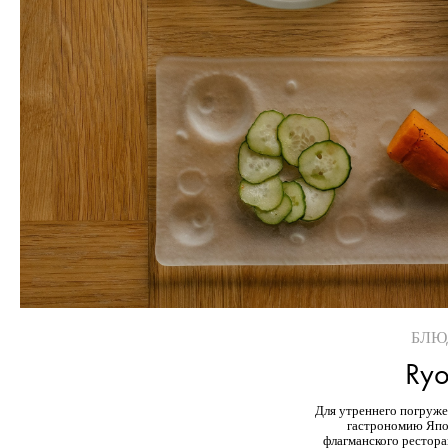
БЛЮ
Ryo
Для утреннего погруж
гастрономию Япо
флагманского рестора